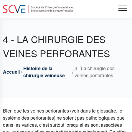
Aller
Tog
au
contenu
principal
4 - LA CHIRURGIE DES
VEINES PERFORANTES
Histoire de la
4 - La chirurgie des
Accueil
Breadcrumbs
Fil
chirurgie veineuse
veines perforantes
d'Ariane
Bien que les veines perforantes (voir dans le glossaire, le
système des perforantes) ne soient pas pathologiques que
dans les varices, c’est surtout lorsqu’elles sont associées
aux varices qu’elles sont traitées chirurgicalement. En effet