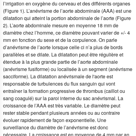
l’irrigation en oxygène du cerveau et des différents organes
(Figure 1). L’anévrisme de l’aorte abdominale (AAA) est une
dilatation qui atteint la portion abdominale de l’aorte (Figure
2). L’aorte abdominale mesure en moyenne 18 mm de
diamètre chez l’homme, ce diamètre pouvant varier de +/- 4
mm en fonction du sexe et de la corpulence. On parle
d’anévrisme de l’aorte lorsque celle ci n’a plus de bords
parallèles et se dilate. La dilatation peut être régulière et
étendue à la plus grande partie de l’aorte abdominale
(anévrisme fusiforme) ou localisée à un segment (anévrisme
sacciforme). La dilatation anévrismale de l'aorte est
responsable de turbulences du flux sanguin qui vont
entraîner la formation progressive de thrombus (caillot ou
sang coagulé) sur la paroi interne du sac anévrismal. La
croissance de l’AAA est très variable. Le diamètre peut
rester stable pendant plusieurs années ou au contraire
évoluer rapidement de façon exponentielle. Une
surveillance du diamètre de l’anévrisme est donc
nécessaire. La croissance est en moyenne de 4 mm par an