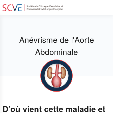
Aller
Tog
au
contenu
principal
Anévrisme de l'Aorte
Abdominale
D’où vient cette maladie et