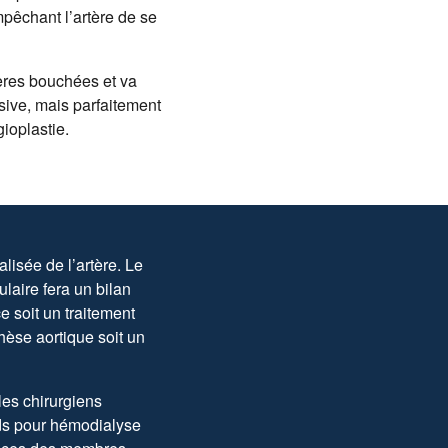
mpêchant l’artère de se
rtères bouchées et va
sive, mais parfaitement
ioplastie.
lisée de l’artère. Le
laire fera un bilan
e soit un traitement
hèse aortique soit un
les chirurgiens
ords pour hémodialyse