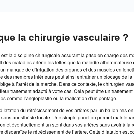
que la chirurgie vasculaire ?
 est la discipline chirurgicale assurant la prise en charge des 
it des maladies artérielles telles que la maladie athéromateuse qu
e un manque de d’irrigation des organes et des muscles en foncti
e des membres inférieurs peut ainsi entraîner un blocage de l
blige à l’arrêt de la marche. Dans ce contexte, le chirurgien vasc
lleur traitement adapté à votre cas. Cela peut être un traitemen
es comme l’angioplastie ou la réalisation d’un pontage.
a dilatation du rétrécissement de vos artères par un ballon mis e
ite sous anesthésie locale. Une simple ponction permet mainten
lon et éventuellement un stent dans vos artères sans avoir à fair
re disparaître le rétrécissement de l’artère. Cette dilatation est