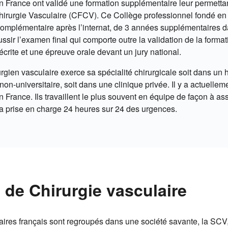
n France ont validé une formation supplémentaire leur permett
hirurgie Vasculaire (CFCV). Ce Collège professionnel fondé en
complémentaire après l’internat, de 3 années supplémentaires 
ussir l’examen final qui comporte outre la validation de la format
crite et une épreuve orale devant un jury national.
urgien vasculaire exerce sa spécialité chirurgicale soit dans un hô
non-universitaire, soit dans une clinique privée. Il y a actuelle
 France. Ils travaillent le plus souvent en équipe de façon à ass
 la prise en charge 24 heures sur 24 des urgences.
 de Chirurgie vasculaire
aires français sont regroupés dans une société savante, la SCV,