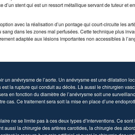
e d’un stent qui est un ressort métallique servant de tuteur et e
e option avec la réalisation d’un pontage qui court-circuite les a
u sang dans les zones mal perfusées. Cette technique plus inva
ièrement adaptée aux lésions importantes non accessibles à l’ang
r un anévrysme de l’aorte. Un anévrysme est une dilatation loca
st la rupture qui conduit au décès. Là aussi le chirurgien vascu
era en fonction du diamètre de l’anévrysme soit une surveillanc
tre cas. Ce traitement sera soit la mise en place d’une endoprot
laire ne se limite pas à ces deux types d’interventions. Ce sont 
nt aussi la chirurgie des artères carotides, la chirurgie des ab