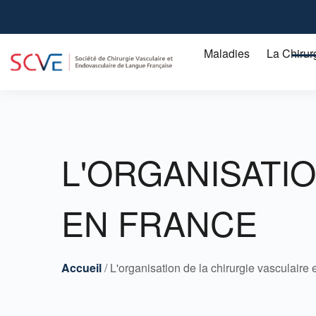
Aller
au
contenu
Maladies
La Chirur
principal
Artérite des membres inférieurs chez le malade diabétique
L'artérite ou artériopathie obstructive des membres inférieurs
L'ORGANISATI
EN FRANCE
Accueil
L'organisation de la chirurgie vasculaire 
Breadcrumbs
Fil
d'Ariane