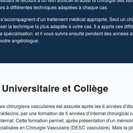
itant le recours à un rein artificiel et aussi la chirurgie des 
ours à différentes techniques adaptées à chaque cas.
s’accompagnent d’un traitement médical approprié. Seul un chir
er la technique la plus adaptée à votre cas. Il a appris ces dif
a spécialisation et il vous suivra ensuite pendant des années av
 votre angéiologue.
Universitaire et Collège
des chirurgiens vasculaires est assurée après les 6 années d’é
decins, par une formation de 5 années d’internat chirurgical 
ternat. Cette formation permet, après présentation d’un mémoire
alisées en Chirurgie Vasculaire (DESC vasculaire). Mais la pl