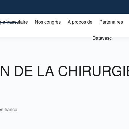
gie Vasculaire
Nos congrès
A propos de
Partenaires
Datavasc
ON DE LA CHIRURG
en france