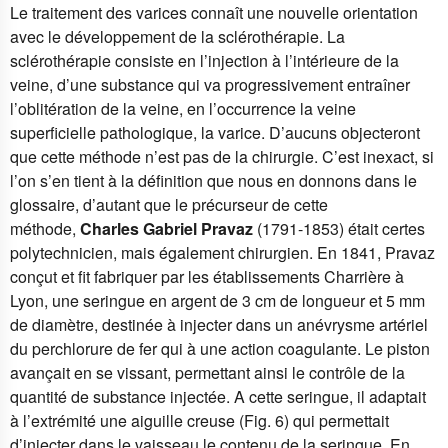
Le traitement des varices connaît une nouvelle orientation
avec le développement de la sclérothérapie. La
sclérothérapie consiste en l’injection à l’intérieure de la
veine, d’une substance qui va progressivement entraîner
l’oblitération de la veine, en l’occurrence la veine
superficielle pathologique, la varice. D’aucuns objecteront
que cette méthode n’est pas de la chirurgie. C’est inexact, si
l’on s’en tient à la définition que nous en donnons dans le
glossaire, d’autant que le précurseur de cette
méthode,
Charles Gabriel Pravaz
(1791-1853) était certes
polytechnicien, mais également chirurgien. En 1841, Pravaz
conçut et fit fabriquer par les établissements Charrière à
Lyon, une seringue en argent de 3 cm de longueur et 5 mm
de diamètre, destinée à injecter dans un anévrysme artériel
du perchlorure de fer qui à une action coagulante. Le piston
avançait en se vissant, permettant ainsi le contrôle de la
quantité de substance injectée. A cette seringue, il adaptait
à l’extrémité une aiguille creuse (Fig. 6) qui permettait
d’injecter dans le vaisseau le contenu de la seringue. En