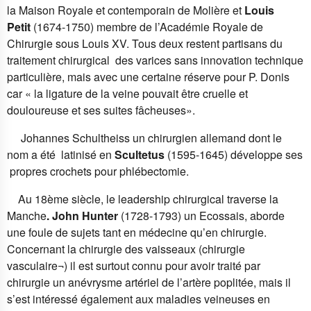
la Maison Royale et contemporain de Molière et
Louis
Petit
(1674-1750) membre de l’Académie Royale de
Chirurgie sous Louis XV. Tous deux restent partisans du
traitement chirurgical des varices sans innovation technique
particulière, mais avec une certaine réserve pour P. Donis
car « la ligature de la veine pouvait être cruelle et
douloureuse et ses suites fâcheuses».
Johannes Schultheiss un chirurgien allemand dont le
nom a été latinisé en
Scultetus
(1595-1645) développe ses
propres crochets pour phlébectomie.
Au 18ème siècle, le leadership chirurgical traverse la
Manche
. John Hunter
(1728-1793) un Ecossais, aborde
une foule de sujets tant en médecine qu’en chirurgie.
Concernant la chirurgie des vaisseaux (chirurgie
vasculaire
¬
) il est surtout connu pour avoir traité par
chirurgie un anévrysme artériel de l’artère poplitée, mais il
s’est intéressé également aux maladies veineuses en