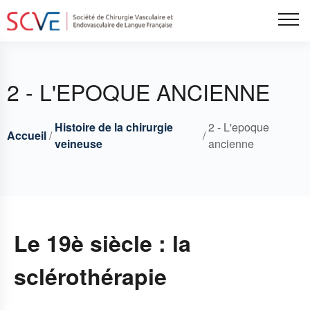
Aller
Tog
au
contenu
principal
2 - L'EPOQUE ANCIENNE
Histoire de la chirurgie
2 - L'epoque
Accueil
Breadcrumbs
Fil
veineuse
ancienne
d'Ariane
Le 19è siècle : la
sclérothérapie