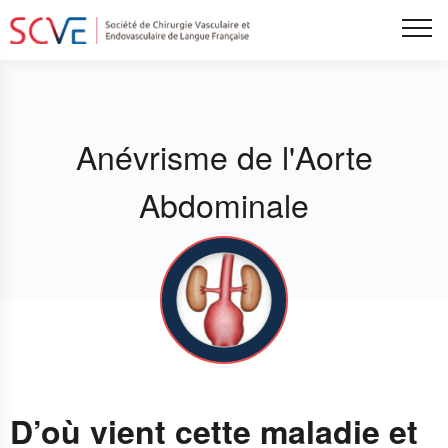
Aller
Tog
au
contenu
principal
Anévrisme de l'Aorte
Abdominale
D’où vient cette maladie et