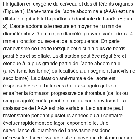
l’irrigation en oxygène du cerveau et des différents organes
(Figure 1). L’anévrisme de l’aorte abdominale (AAA) est une
dilatation qui atteint la portion abdominale de l’aorte (Figure
2). L’aorte abdominale mesure en moyenne 18 mm de
diamètre chez l’homme, ce diamètre pouvant varier de +/- 4
mm en fonction du sexe et de la corpulence. On parle
d’anévrisme de l’aorte lorsque celle ci n’a plus de bords
parallèles et se dilate. La dilatation peut être régulière et
étendue à la plus grande partie de l’aorte abdominale
(anévrisme fusiforme) ou localisée à un segment (anévrisme
sacciforme). La dilatation anévrismale de l'aorte est
responsable de turbulences du flux sanguin qui vont
entraîner la formation progressive de thrombus (caillot ou
sang coagulé) sur la paroi interne du sac anévrismal. La
croissance de l’AAA est très variable. Le diamètre peut
rester stable pendant plusieurs années ou au contraire
évoluer rapidement de façon exponentielle. Une
surveillance du diamètre de l’anévrisme est donc
nécessaire. La croissance est en moyenne de 4 mm par an