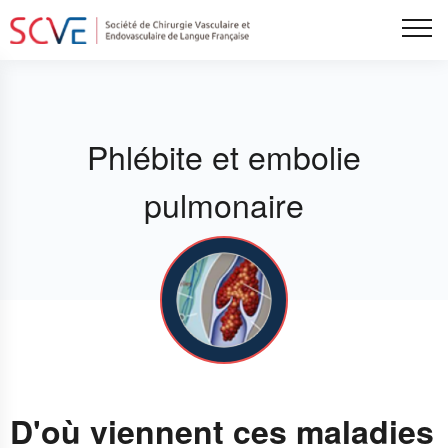
Aller
Tog
au
contenu
principal
Phlébite et embolie
pulmonaire
D'où viennent ces maladies