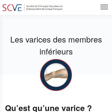
Aller
Tog
au
contenu
principal
Les varices des membres
inférieurs
Qu’est qu’une varice ?