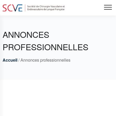
Aller
Tog
au
contenu
principal
ANNONCES
PROFESSIONNELLES
Accueil
Annonces professionnelles
Breadcrumbs
Fil
d'Ariane