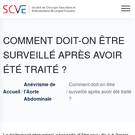
Aller
Tog
au
contenu
principal
COMMENT DOIT-ON ÊTRE
SURVEILLÉ APRÈS AVOIR
ÉTÉ TRAITÉ ?
Anévrisme de
Comment doit-on être
Breadcrumbs
Fil
Accueil
l'Aorte
surveillé après avoir été traité
Abdominale
?
d'Ariane
Le traitement chirurgical nécessite d’être revu de 1 à 3mois