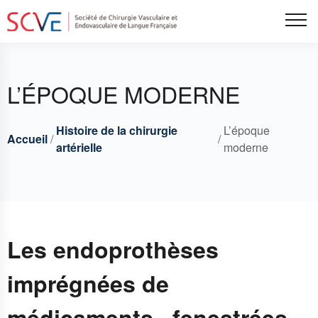
Aller
Tog
au
contenu
principal
L’ÉPOQUE MODERNE
Histoire de la chirurgie
L’époque
Accueil
Breadcrumbs
Fil
artérielle
moderne
d'Ariane
Les endoprothèses
imprégnées de
médicaments , fenestrées