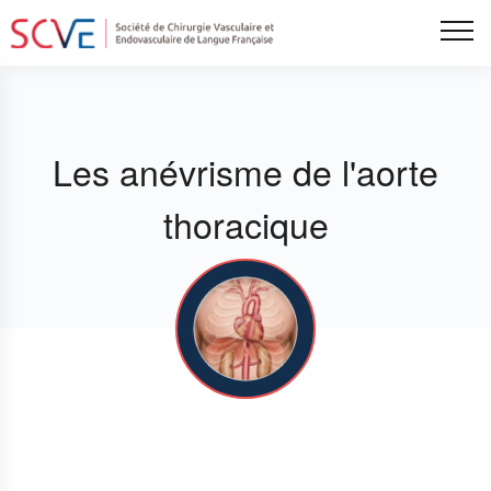
Aller
Tog
au
contenu
principal
Les anévrisme de l'aorte
thoracique