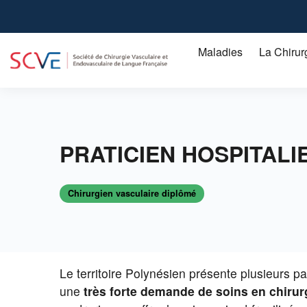
Aller
au
contenu
Maladies
La Chirur
principal
Artérite des membres inférieurs chez le malade diabétique
L'artérite ou artériopathie obstructive des membres inférieurs
PRATICIEN HOSPITALIE
Chirurgien vasculaire diplômé
Le territoire Polynésien présente plusieurs par
une
très forte demande de soins en chirur