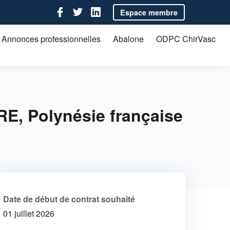
Follow us on Facebook
Follow us on Twitter
Follow us on LinkedIn
Espace membre
Social account links
Annonces professionnelles
Abalone
ODPC ChirVasc
, Polynésie française
Date de début de contrat souhaité
01 juillet 2026