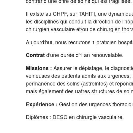
contrario une offre de soins qui est fragilisée.
Il existe au CHPF, sur TAHITI, une dynamiqu
les disciplines qui conduit la direction de l'h
chirurgien vasculaire et/ou de chirurgien thor
Aujourd'hui, nous recrutons 1 praticien hospita
Contrat
d'une durée d'1 an renouvelable.
Missions :
Assurer le dépistage, le diagnosti
veineuses des patients admis aux urgences, ho
permanence des soins (astreintes) et répon
mais également des uatres structures de soi
Expérience :
Gestion des urgences thoraciq
Diplômes : DESC en chirurgie vasculaire.