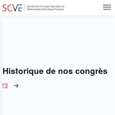
Aller
Tog
au
contenu
principal
Historique de nos congrès