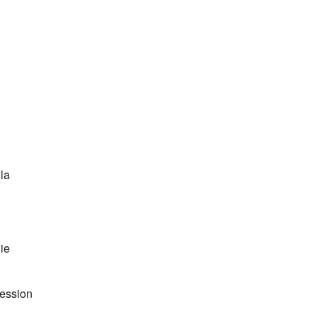
la
gie
ession