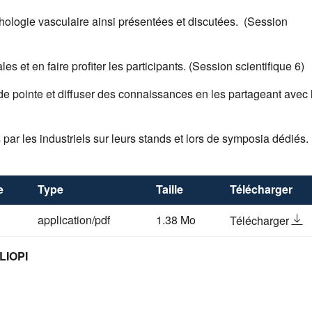
thologie vasculaire ainsi présentées et discutées. (S
ession
ales
et en faire profiter les participants. (S
ession scientifique 6)
de pointe et diffuser des connaissances en les partageant avec 
 par les industriels sur leurs stands et lors de symposia dédiés.
e
Type
Taille
Télécharger
le 
application/pdf
1.38 Mo
Télécharger
LIOPI