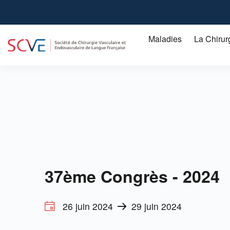
Aller
au
contenu
Maladies
La Chirur
principal
Artérite des membres inférieurs chez le malade diabétique
L'artérite ou artériopathie obstructive des membres inférieurs
37ème Congrès - 2024
26 juin 2024
29 juin 2024